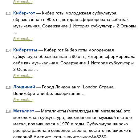
Википедия
Кибер-гот
— Кибер готы молодежная субкультура
113
образованная в 90 х гг., которая сформировала себя как
музыкальная. Содержание 1 История субкультуры 2 Основы
…
Википедия
Киберготы
— Кибер гот Кибер готы молодежная
114
субкультура образованная в 90 х гг., которая сформировала
себя как музыкальная. Содержание 1 История субкультуры
2 Основы …
Википедия
Лондиний
— Город Лондон англ. London Страна
115
ВеликобританияВеликобритания …
Википедия
Металист
— Металлисты (металхэды или металеры) это
116
молодёжная субкультура, вдохновлённая музыкой в стиле
метал, появившаяся в 1970 е годы. Субкультура широко
распространена в северной Европе, достаточно широко в
северной Америке, есть значительное&#8230; …