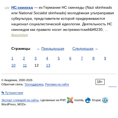
НС-скинхед
— из Германии НС скинхеды (Nazi skinheads
120
или National Socialist skinheads) молодёжная ультраправая
субкультура, представители которой придерживаются
национал социалистической идеологии. Деятельность НС
скинхедов как правило носит экстремистский&#8230; …
Википедия
Страницы
←
Предыдущая
Следующая
→
1
2
3
4
5
6
7
8
9
10
11
12
13
© Академик, 2000-2026
18+
Обратная связь:
Техподдержка
,
Реклама на сайте
👣 Путешествия
Экспорт словарей на сайты
, сделанные на PHP,
Joomla,
Drupal,
WordPress, MODx.